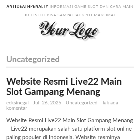
ANTIDEATHPENALTY
INFORMASI GAME SLOT DAN CARA MAIN
JUDI SLOT BISA SAMPAI JACKPOT MAKSIMAL
Uncategorized
Website Resmi Live22 Main
Slot Gampang Menang
ecksinegal
Juli 26, 2025
Uncategorized
Tak ada
pada
komentar
Website
Resmi
Website Resmi Live22 Main Slot Gampang Menang
Live22
– Live22 merupakan salah satu platform slot online
Main
Slot
paling populer di Indonesia. Website resminya
Gampang