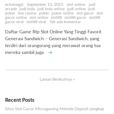
ecksinegal
September 13, 2023
slot online
judi
arcade
judi bola
judi bola online
judi online
judi
poker
live casino
poker
poker online
slot gacor
slot
gacor online
slot online
slot88
slot88 gacor
slot88
pada
gacor viral
slot88 viral
Tak ada komentar
Daftar
Game
Daftar Game Rtp Slot Online Yang Tinggi Favorit
Rtp
Generasi Sandwich – Generasi Sandwich, yang
Slot
Online
terdiri dari orangorang yang merawat orang tua
Yang
Tinggi
mereka sambil juga
→
Favorit
Generasi
Sandwich
Laman Berikutnya »
Recent Posts
Situs Slot Gacor Microgaming Metode Deposit Lengkap