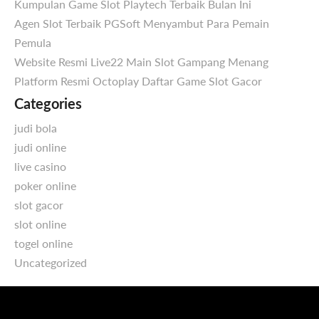
Kumpulan Game Slot Playtech Terbaik Bulan Ini
Agen Slot Terbaik PGSoft Menyambut Para Pemain
Pemula
Website Resmi Live22 Main Slot Gampang Menang
Platform Resmi Octoplay Daftar Game Slot Gacor
Categories
judi bola
judi online
live casino
poker online
slot gacor
slot online
togel online
Uncategorized