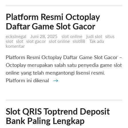
Platform Resmi Octoplay
Daftar Game Slot Gacor
ecksinegal
Juni 28, 2025
slot online
judi slot
situs
slot
slot
slot gacor
slot online
slot88
Tak ada
pada
komentar
Platform
Resmi
Platform Resmi Octoplay Daftar Game Slot Gacor –
Octoplay
Octoplay merupakan salah satu penyedia game slot
Daftar
Game
online yang telah mengantongi lisensi resmi.
Slot
Gacor
Platform ini dikenal
→
Slot QRIS Toptrend Deposit
Bank Paling Lengkap