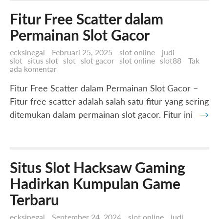
Fitur Free Scatter dalam
Permainan Slot Gacor
ecksinegal
Februari 25, 2025
slot online
judi
slot
situs slot
slot
slot gacor
slot online
slot88
Tak
pada
ada komentar
Fitur
Free
Fitur Free Scatter dalam Permainan Slot Gacor –
Scatter
Fitur free scatter adalah salah satu fitur yang sering
dalam
Permainan
ditemukan dalam permainan slot gacor. Fitur ini
→
Slot
Gacor
Situs Slot Hacksaw Gaming
Hadirkan Kumpulan Game
Terbaru
ecksinegal
September 24, 2024
slot online
judi