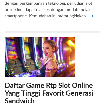
dengan perkembangan teknologi, perjudian slot
Online
di
online kini dapat diakses dengan mudah melalui
Smartphone
smartphone. Kemudahan ini memungkinkan
→
Daftar Game Rtp Slot Online
Yang Tinggi Favorit Generasi
Sandwich