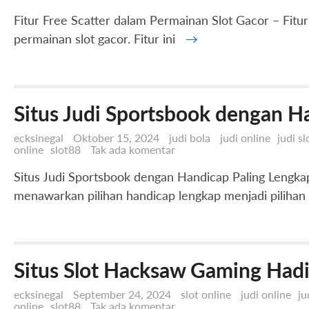
Fitur Free Scatter dalam Permainan Slot Gacor – Fitur
permainan slot gacor. Fitur ini
→
Situs Judi Sportsbook dengan H
ecksinegal
Oktober 15, 2024
judi bola
judi online
judi sl
pada
online
slot88
Tak ada komentar
Situs
Judi
Situs Judi Sportsbook dengan Handicap Paling Lengkap
Sportsbook
menawarkan pilihan handicap lengkap menjadi pilihan
dengan
Handicap
Paling
Lengkap
Situs Slot Hacksaw Gaming Had
ecksinegal
September 24, 2024
slot online
judi online
ju
pada
online
slot88
Tak ada komentar