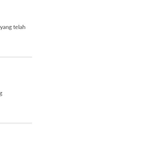
yang telah
g