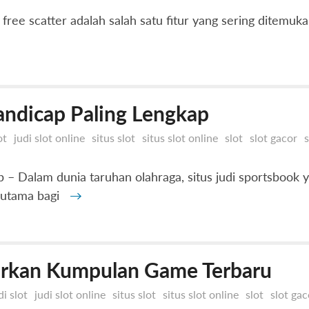
Fitur
Free
 free scatter adalah salah satu fitur yang sering ditemuk
Scatte
dalam
Perma
Slot
Gacor
andicap Paling Lengkap
ot
judi slot online
situs slot
situs slot online
slot
slot gacor
s
 – Dalam dunia taruhan olahraga, situs judi sportsbook 
 utama bagi
→
irkan Kumpulan Game Terbaru
di slot
judi slot online
situs slot
situs slot online
slot
slot gac